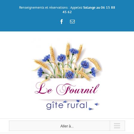
Passer
Renseignements et réservations : Appelez
Solange au 06 15 88
au
45 62
contenu
Facebook
Email
Aller à...