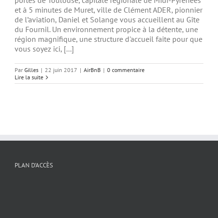
portes de Toulouse, capitale régionale de Midi-Pyrénées
et à 5 minutes de Muret, ville de Clément ADER, pionnier
de l’aviation, Daniel et Solange vous accueillent au Gîte
du Fournil. Un environnement propice à la détente, une
région magnifique, une structure d'accueil faite pour que
vous soyez ici, [...]
Par
Gilles
|
22 juin 2017
|
AirBnB
|
0 commentaire
Lire la suite
PLAN D’ACCÈS