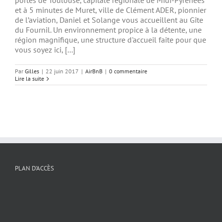
portes de Toulouse, capitale régionale de Midi-Pyrénées
et à 5 minutes de Muret, ville de Clément ADER, pionnier
de l’aviation, Daniel et Solange vous accueillent au Gîte
du Fournil. Un environnement propice à la détente, une
région magnifique, une structure d'accueil faite pour que
vous soyez ici, [...]
Par
Gilles
|
22 juin 2017
|
AirBnB
|
0 commentaire
Lire la suite
PLAN D’ACCÈS