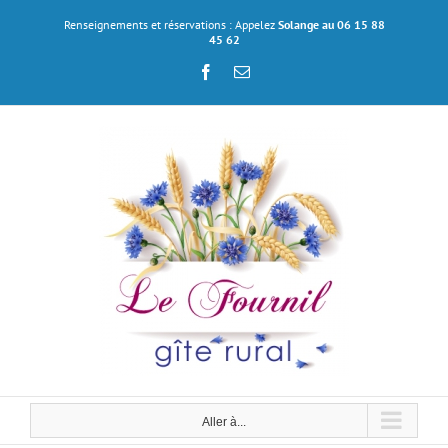
Passer
Renseignements et réservations : Appelez
Solange au 06 15 88
au
45 62
contenu
Facebook
Email
Aller à...