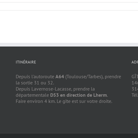
ITINÉRAIRE
AD
Depuis l'autoroute
A64
(Toulouse/Tarbes), prendre
GÎ
la sortie 31 ou 32.
14
Depuis Lavernose-Lacasse, prendre la
31
départementale
D53 en direction de Lherm
.
Tél
Faire environ 4 km. Le gîte est sur votre droite.