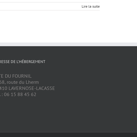
Lire la suite
RESSE DE L’HÉBERGEMENT
TE DU FOURNIL
68, route du Lherm
410 LAVERNOSE-LACASSE
. : 06 15 88 45 62