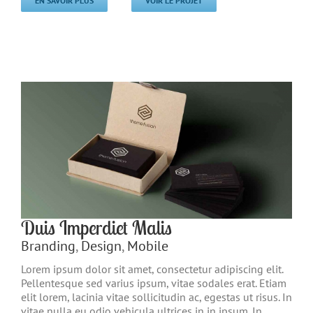
EN SAVOIR PLUS
VOIR LE PROJET
Duis Imperdiet Malis
Branding
,
Design
,
Mobile
Lorem ipsum dolor sit amet, consectetur adipiscing elit.
Pellentesque sed varius ipsum, vitae sodales erat. Etiam
elit lorem, lacinia vitae sollicitudin ac, egestas ut risus. In
vitae nulla eu odio vehicula ultrices in in ipsum. In