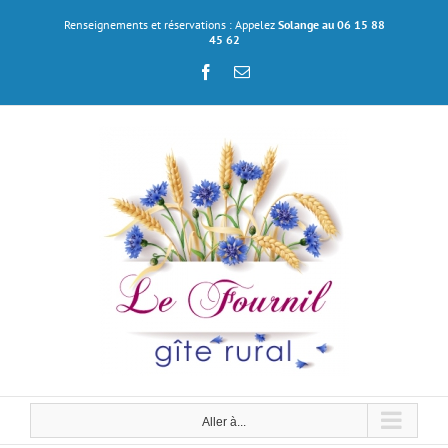
Passer
Renseignements et réservations : Appelez
Solange au 06 15 88
au
45 62
contenu
Facebook
Email
Aller à...